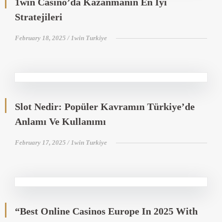
1win Casino’da Kazanmanın En İyi
Stratejileri
February 18, 2025
1win Turkiye
Slot Nedir: Popüler Kavramın Türkiye’de
Anlamı Ve Kullanımı
February 17, 2025
1win Turkiye
“Best Online Casinos Europe In 2025 With