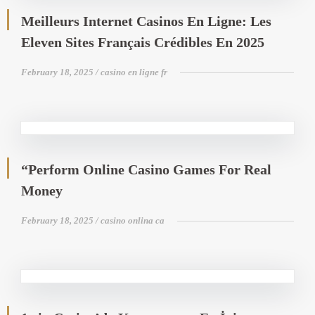
Meilleurs Internet Casinos En Ligne: Les
Eleven Sites Français Crédibles En 2025
February 18, 2025
casino en ligne fr
“Perform Online Casino Games For Real
Money
February 18, 2025
casino onlina ca