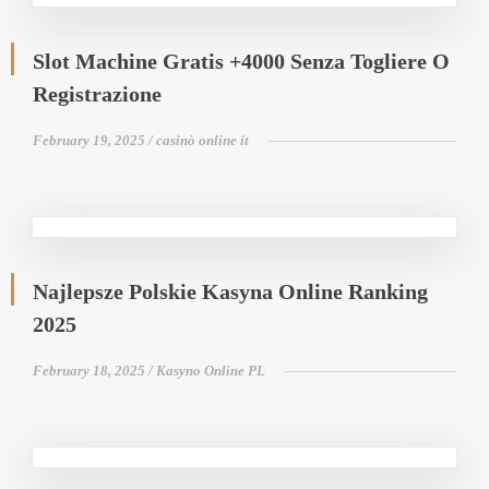
Slot Machine Gratis +4000 Senza Togliere O
Registrazione
February 19, 2025
casinò online it
Najlepsze Polskie Kasyna Online Ranking
2025
February 18, 2025
Kasyno Online PL