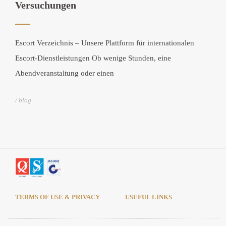
Versuchungen
Escort Verzeichnis – Unsere Plattform für internationalen
Escort-Dienstleistungen Ob wenige Stunden, eine
Abendveranstaltung oder einen
blog
TERMS OF USE & PRIVACY
USEFUL LINKS