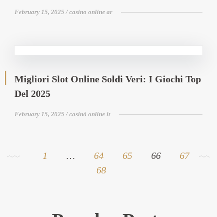
February 15, 2025
casino online ar
Migliori Slot Online Soldi Veri: I Giochi Top
Del 2025
February 15, 2025
casinò online it
1
…
64
65
66
67
68