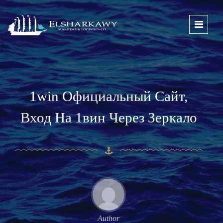
1win Официальный Сайт,
Вход На 1вин Через Зеркало
Author