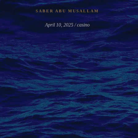
SABER ABU MUSALLAM
April 10, 2025
casino